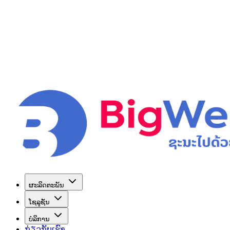
ຜະລິດຕະພັນ
ໂຊລູຊັ່ນ
ບໍລິການ
ກ່ຽວກັບເຮົາ