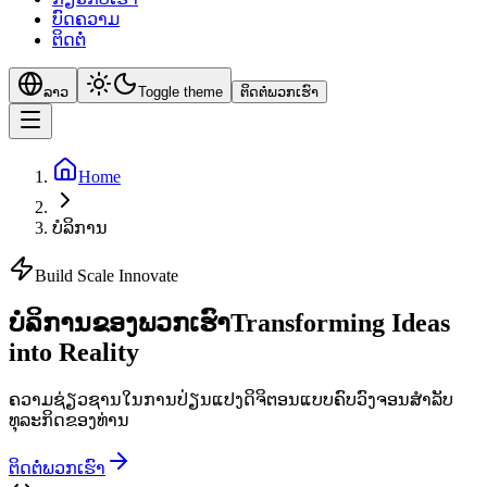
ບົດຄວາມ
ຕິດຕໍ່
ລາວ
Toggle theme
ຕິດຕໍ່ພວກເຮົາ
Home
ບໍລິການ
Build Scale Innovate
ບໍລິການຂອງພວກເຮົາ
Transforming Ideas
into Reality
ຄວາມຊ່ຽວຊານໃນການປ່ຽນແປງດິຈິຕອນແບບຄົບວົງຈອນສຳລັບ
ທຸລະກິດຂອງທ່ານ
ຕິດຕໍ່ພວກເຮົາ