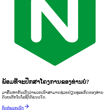
ພ້ອມທີ່ຈະປຶກສາໂຄງການຂອງທ່ານບໍ?
ມາຄົ້ນຫາກັນເບິ່ງວ່າພວກເຮົາສາມາດຊ່ວຍປ່ຽນທຸລະກິດຂອງທ່ານ
ດ້ວຍເຕັກໂນໂລຊີໄດ້ແນວໃດ.
ຕິດຕໍ່ພວກເຮົາ