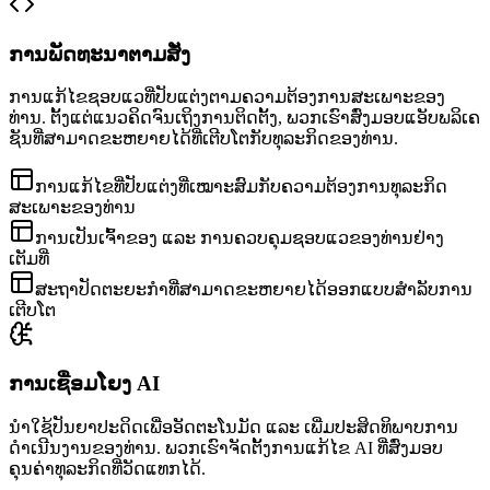
ການພັດທະນາຕາມສັ່ງ
ການແກ້ໄຂຊອບແວທີ່ປັບແຕ່ງຕາມຄວາມຕ້ອງການສະເພາະຂອງ
ທ່ານ. ຕັ້ງແຕ່ແນວຄິດຈົນເຖິງການຕິດຕັ້ງ, ພວກເຮົາສົ່ງມອບແອັບພລິເຄ
ຊັນທີ່ສາມາດຂະຫຍາຍໄດ້ທີ່ເຕີບໂຕກັບທຸລະກິດຂອງທ່ານ.
ການແກ້ໄຂທີ່ປັບແຕ່ງທີ່ເໝາະສົມກັບຄວາມຕ້ອງການທຸລະກິດ
ສະເພາະຂອງທ່ານ
ການເປັນເຈົ້າຂອງ ແລະ ການຄວບຄຸມຊອບແວຂອງທ່ານຢ່າງ
ເຕັມທີ່
ສະຖາປັດຕະຍະກຳທີ່ສາມາດຂະຫຍາຍໄດ້ອອກແບບສຳລັບການ
ເຕີບໂຕ
ການເຊື່ອມໂຍງ AI
ນຳໃຊ້ປັນຍາປະດິດເພື່ອອັດຕະໂນມັດ ແລະ ເພີ່ມປະສິດທິພາບການ
ດຳເນີນງານຂອງທ່ານ. ພວກເຮົາຈັດຕັ້ງການແກ້ໄຂ AI ທີ່ສົ່ງມອບ
ຄຸນຄ່າທຸລະກິດທີ່ວັດແທກໄດ້.