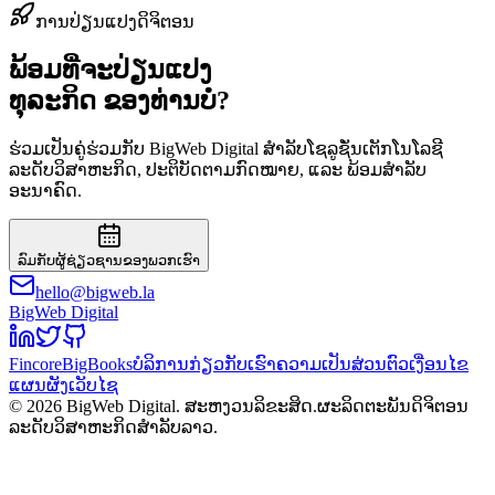
ການປ່ຽນແປງດິຈິຕອນ
ພ້ອມທີ່ຈະປ່ຽນແປງ
ທຸລະກິດ
ຂອງທ່ານບໍ?
ຮ່ວມເປັນຄູ່ຮ່ວມກັບ BigWeb Digital ສຳລັບໂຊລູຊັ່ນເຕັກໂນໂລຊີ
ລະດັບວິສາຫະກິດ, ປະຕິບັດຕາມກົດໝາຍ, ແລະ ພ້ອມສຳລັບ
ອະນາຄົດ.
ລົມກັບຜູ້ຊ່ຽວຊານຂອງພວກເຮົາ
hello@bigweb.la
BigWeb Digital
Fincore
BigBooks
ບໍລິການ
ກ່ຽວກັບເຮົາ
ຄວາມເປັນສ່ວນຕົວ
ເງື່ອນໄຂ
ແຜນຜັງເວັບໄຊ
© 2026 BigWeb Digital. ສະຫງວນລິຂະສິດ.
ຜະລິດຕະພັນດິຈິຕອນ
ລະດັບວິສາຫະກິດສຳລັບລາວ.