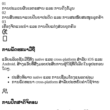
0
1
ການປະມວນຜົນເອກະສານ ແລະ ການດຶງຂໍ້ມູນ
0
2
ການສົນທະນາແບບປັນຍາປະດິດ ແລະ ການສະໜັບສະໜູນລູກຄ້າ
0
3
ເຄື່ອງຈັກແນະນຳ ແລະ ການປັບແຕ່ງສ່ວນບຸກຄົນ
ການພັດທະນາມືຖື
ແອັບພລິເຄຊັນມືຖືທັງ native ແລະ cross-platform ສຳລັບ iOS ແລະ
Android. ສ້າງແອັບທີ່ສົ່ງມອບປະສົບການຜູ້ໃຊ້ທີ່ດີເລີດໃນອຸປະກອນ
ໃດໆ.
ປະສິດທິພາບ native ແລະ ການເຊື່ອມໂຍງແພລດຟອມ
ການພັດທະນາ cross-platform ສຳລັບປະຫຍັດຄ່າໃຊ້ຈ່າຍ
ການປຶກສາດິຈິຕອນ