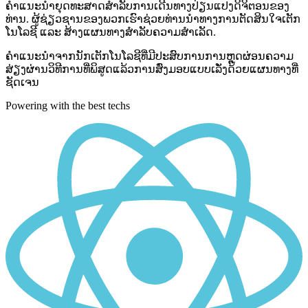
ຄຳແນະນຳຍຸດທະສາດສຳລັບການເດີນທາງປ່ຽນແປງດິຈິຕອນຂອງ
ທ່ານ. ຜູ້ຊ່ຽວຊານຂອງພວກເຮົາຊ່ວຍທ່ານນຳທາງການຕັດສິນໃຈເຕັກ
ໂນໂລຊີ ແລະ ສ້າງແຜນທາງສຳລັບຄວາມສຳເລັດ.
ຄຳແນະນຳຈາກນັກເຕັກໂນໂລຊີທີ່ມີປະສົບການ
ການຫຼຸດຜ່ອນຄວາມ
ສ່ຽງຜ່ານວິທີການທີ່ພິສູດແລ້ວ
ການສົ່ງມອບແບບເລັ່ງດ້ວຍແຜນທາງທີ່
ຊັດເຈນ
Powering with the best techs