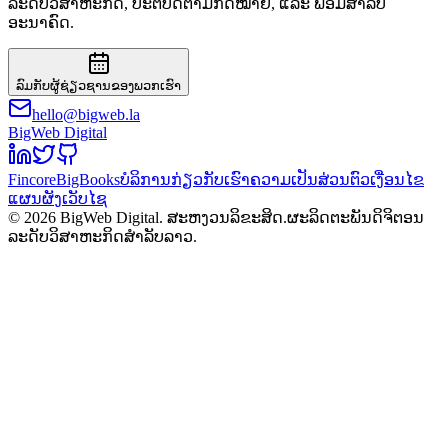
ລະດັບວິສາຫະກິດ, ປະຕິບັດຕາມກົດໝາຍ, ແລະ ພ້ອມສຳລັບ
ອະນາຄົດ.
ລົມກັບຜູ້ຊ່ຽວຊານຂອງພວກເຮົາ
hello@bigweb.la
BigWeb Digital
Fincore
BigBooks
ບໍລິການ
ກ່ຽວກັບເຮົາ
ຄວາມເປັນສ່ວນຕົວ
ເງື່ອນໄຂ
ແຜນຜັງເວັບໄຊ
© 2026 BigWeb Digital. ສະຫງວນລິຂະສິດ.
ຜະລິດຕະພັນດິຈິຕອນ
ລະດັບວິສາຫະກິດສຳລັບລາວ.