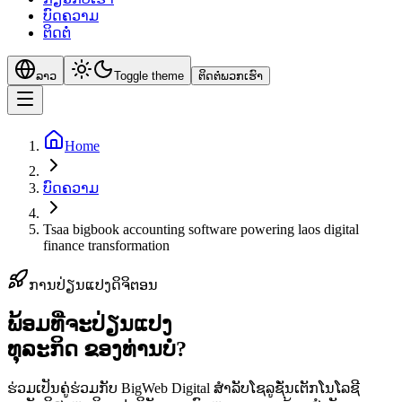
ບົດຄວາມ
ຕິດຕໍ່
ລາວ
Toggle theme
ຕິດຕໍ່ພວກເຮົາ
Home
ບົດຄວາມ
Tsaa bigbook accounting software powering laos digital
finance transformation
ການປ່ຽນແປງດິຈິຕອນ
ພ້ອມທີ່ຈະປ່ຽນແປງ
ທຸລະກິດ
ຂອງທ່ານບໍ?
ຮ່ວມເປັນຄູ່ຮ່ວມກັບ BigWeb Digital ສຳລັບໂຊລູຊັ່ນເຕັກໂນໂລຊີ