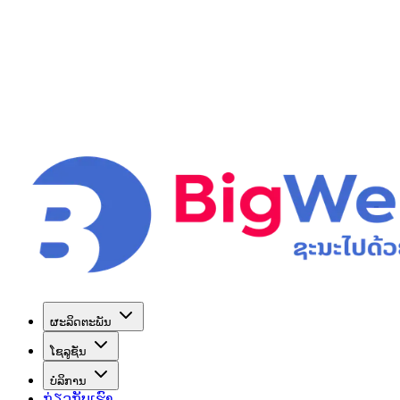
ຜະລິດຕະພັນ
ໂຊລູຊັ່ນ
ບໍລິການ
ກ່ຽວກັບເຮົາ