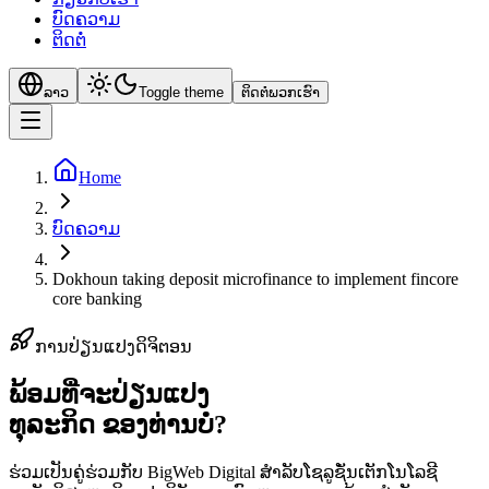
ບົດຄວາມ
ຕິດຕໍ່
ລາວ
Toggle theme
ຕິດຕໍ່ພວກເຮົາ
Home
ບົດຄວາມ
Dokhoun taking deposit microfinance to implement fincore
core banking
ການປ່ຽນແປງດິຈິຕອນ
ພ້ອມທີ່ຈະປ່ຽນແປງ
ທຸລະກິດ
ຂອງທ່ານບໍ?
ຮ່ວມເປັນຄູ່ຮ່ວມກັບ BigWeb Digital ສຳລັບໂຊລູຊັ່ນເຕັກໂນໂລຊີ