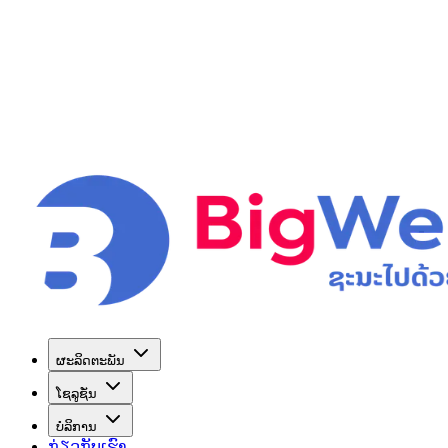
ຜະລິດຕະພັນ
ໂຊລູຊັ່ນ
ບໍລິການ
ກ່ຽວກັບເຮົາ