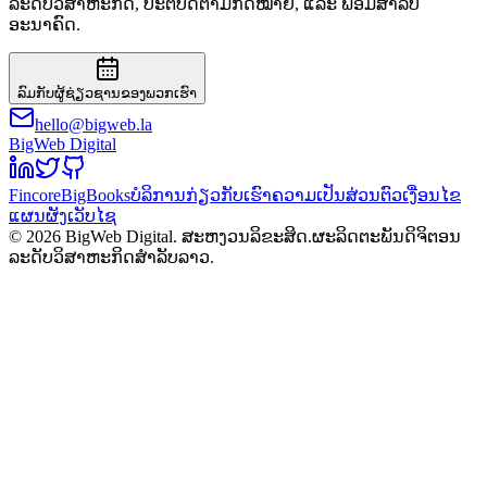
ລະດັບວິສາຫະກິດ, ປະຕິບັດຕາມກົດໝາຍ, ແລະ ພ້ອມສຳລັບ
ອະນາຄົດ.
ລົມກັບຜູ້ຊ່ຽວຊານຂອງພວກເຮົາ
hello@bigweb.la
BigWeb Digital
Fincore
BigBooks
ບໍລິການ
ກ່ຽວກັບເຮົາ
ຄວາມເປັນສ່ວນຕົວ
ເງື່ອນໄຂ
ແຜນຜັງເວັບໄຊ
© 2026 BigWeb Digital. ສະຫງວນລິຂະສິດ.
ຜະລິດຕະພັນດິຈິຕອນ
ລະດັບວິສາຫະກິດສຳລັບລາວ.