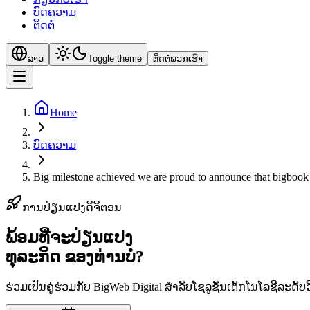
ບົດຄວາມ
ຕິດຕໍ່
ລາວ
Toggle theme
ຕິດຕໍ່ພວກເຮົາ
Home
ບົດຄວາມ
Big milestone achieved we are proud to announce that bigbook er
ການປ່ຽນແປງດິຈິຕອນ
ພ້ອມທີ່ຈະປ່ຽນແປງ
ທຸລະກິດ
ຂອງທ່ານບໍ?
ຮ່ວມເປັນຄູ່ຮ່ວມກັບ BigWeb Digital ສຳລັບໂຊລູຊັ່ນເຕັກໂນໂລຊີລ