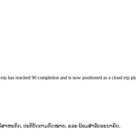
p has reached 90 completion and is now positioned as a cloud erp platf
ະດັບວິສາຫະກິດ, ປະຕິບັດຕາມກົດໝາຍ, ແລະ ພ້ອມສຳລັບອະນາຄົດ.