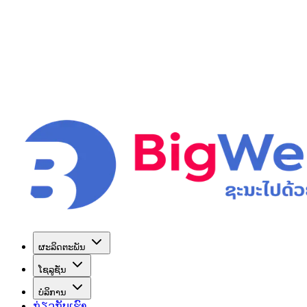
ຜະລິດຕະພັນ
ໂຊລູຊັ່ນ
ບໍລິການ
ກ່ຽວກັບເຮົາ