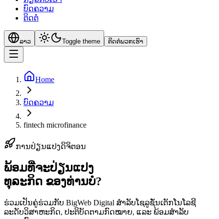
ບົດຄວາມ
ຕິດຕໍ່
ລາວ
Toggle theme
ຕິດຕໍ່ພວກເຮົາ
Home
ບົດຄວາມ
fintech microfinance
ການປ່ຽນແປງດິຈິຕອນ
ພ້ອມທີ່ຈະປ່ຽນແປງ
ທຸລະກິດ
ຂອງທ່ານບໍ?
ຮ່ວມເປັນຄູ່ຮ່ວມກັບ BigWeb Digital ສຳລັບໂຊລູຊັ່ນເຕັກໂນໂລຊີ
ລະດັບວິສາຫະກິດ, ປະຕິບັດຕາມກົດໝາຍ, ແລະ ພ້ອມສຳລັບ