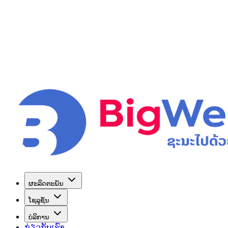
ຜະລິດຕະພັນ
ໂຊລູຊັ່ນ
ບໍລິການ
ກ່ຽວກັບເຮົາ